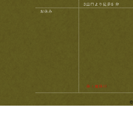
3出口より徒歩5 分
お休み
休：定休日
©